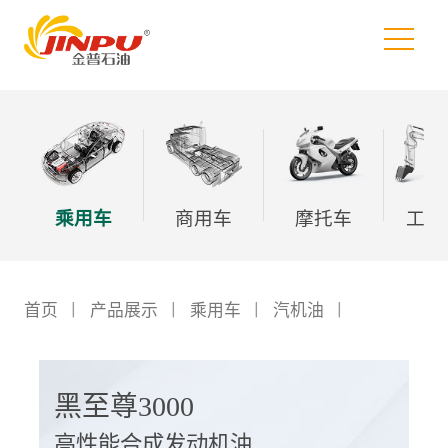
乘用车
商用车
摩托车
工程
首页
丨
产品展示
丨
乘用车
丨
汽机油
丨
黑至尊3000
高性能合成发动机油