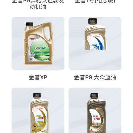
金普P9奔驰认证款发
金普1号(纪念版)
动机油
金普XP
金普P9 大众蓝油