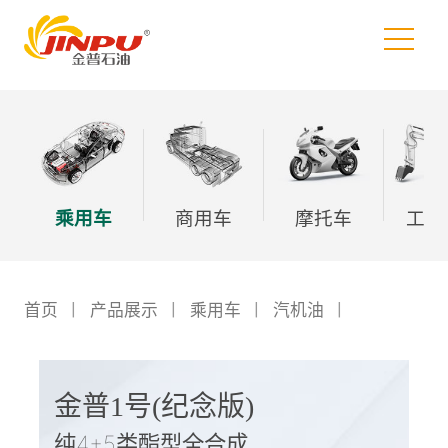
乘用车
商用车
摩托车
工程
首页
丨
产品展示
丨
乘用车
丨
汽机油
丨
金普1号(纪念版)
纯4+5类酯型全合成